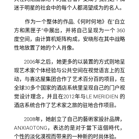
迷于明星的社会中的每个人都渴望成为的名人。
作为一个整体的作品,
《何时何地》
在
“
白立
方和黑匣子
”
中展出，并将自己呈现为一个
360
度空间，由计算机矩阵构成，安晓彤在其中战略
性地放置了她的个人肖像。
2006
年之后，她更多的以装置的方式则地呈
现艺术家个体经验与公共空间在视觉语言上的互
动，与喜达屋集团合作了艺术百分百的项目，在
全球
30
多个国家的酒店系统里呈现自己的门户视
觉设计理念，并且在
2012
年与
LE MERIDIEN
的
酒店系统合作了艺术家之旅的驻地合作项目。
2008
年，她創立了自己的藝術家設計品牌，
ANXIAOTONG
，表达的是对于當下這個時代，
个性的淡化漠视而带来的一种新的时尚体验。