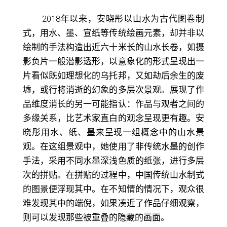
2018
年以来，安晓彤以山水为古代图卷制
式，用水、墨、宣纸等传统绘画元素，却并非以
绘制的手法构造出近六十米长的
山水长卷
，如摄
影负片一般潜影透形，以意象化的形式呈现出一
片看似既如理想化的乌托邦，又如劫后余生的废
墟，或行将消逝的幻象的多层次景观。展现了作
品维度消长的另一可能指认：作品与观者之间的
多缘关系，比艺术家直白的观念呈现更有趣。安
晓彤用水、纸、墨来呈现一组概念中的山水景
观。在这组景观中，她使用了非传统水墨的创作
手法，采用不同水墨深浅色质的纸张，进行多层
次的拼贴。在拼贴的过程中，中国传统山水制式
的图景便浮现其中。在不知情的情况下，观众很
难发现其中的端倪，如果凑近了作品仔细观察，
则可以发现那些被重叠的隐藏的画面。