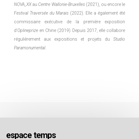
NOVA_XX
au
Centre Wallonie-Bruxelles
(2021), ou encore le
Festival Traversée du Marais
(2022). Elle a également été
commissaire exécutive de la première exposition
d’
Oplineprize
en Chine (2019). Depuis 2017, elle collabore
régulièrement aux expositions et projets du
Studio
Paramonumental
.
espace temps