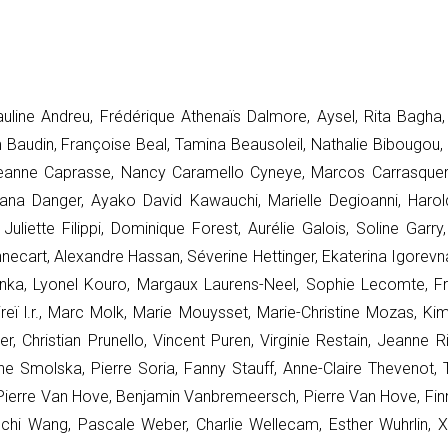
Pauline Andreu, Frédérique Athenaïs Dalmore, Aysel, Rita Bagha
 Baudin, Françoise Beal, Tamina Beausoleil, Nathalie Bibougou, 
anne Caprasse, Nancy Caramello Cyneye, Marcos Carrasquer, El
ana Danger, Ayako David Kawauchi, Marielle Degioanni, Harold
Juliette Filippi, Dominique Forest, Aurélie Galois, Soline Garry,
ecart, Alexandre Hassan, Séverine Hettinger, Ekaterina Igorevna
inka, Lyonel Kouro, Margaux Laurens-Neel, Sophie Lecomte, Fr
ireï l.r., Marc Molk, Marie Mouysset, Marie-Christine Mozas, K
r, Christian Prunello, Vincent Puren,
Virginie Restain, Jeanne R
e Smolska, Pierre Soria, Fanny Stauff, Anne-Claire Thevenot, Th
, Pierre Van Hove, Benjamin Vanbremeersch, Pierre Van Hove, Fi
gchi Wang, Pascale Weber, Charlie Wellecam, Esther Wuhrlin,