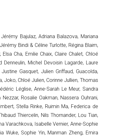
, Jérémy Bajulaz, Adriana Balazova, Mariana
Jérémy Bindi & Céline Turlotte, Régina Blaim,
sa Cha, Emilie Chaix, Claire Chalet, Chloé
 Denneulin, Michel Devoisin Lagarde, Laure
Justine Gasquet, Julien Griffaud, Guacolda,
, Joko, Chloé Julien, Corinne Jullien, Thomas
édéric Léglise, Anne-Sarah Le Meur, Sandra
im Nezzar, Rosalie Oakman, Nassera Ouhrani,
imbert, Stella Rinke, Ruimin Ma, Federica de
ibaud Thiercelin, Nils Thornander, Lou Tian,
nna Varachkova, Isabelle Vernier, Anne-Sophie
 Xia Wuke, Sophie Yin, Manman Zheng, Emira