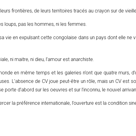
leurs frontières, de leurs territoires tracés au crayon sur de vieill
les loups, pas les hommes, ni les femmes.
 sa vie en expulsant cette congolaise dans un pays dont elle ne ve
ale, ni maitre, ni dieu, l’amour est anarchiste.
e monde en même temps et les galeries n’ont que quatre murs, d’o
ses. L’absence de CV joue peut-être un rôle, mais un CV est sour
e porte d’abord sur les oeuvres et sur l’inconnu, le nouvel arrivan
ercer la préférence internationale, l’ouverture est la condition si