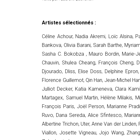
Artistes sélectionnés :
Céline Achour, Nadia Akremi, Loïc Alsina, 
Bankova, Olivia Barani, Sarah Barthe, Myriam
Sasha C. Bokobza , Mauro Bordin, Marie-Je
Chauvin, Shulea Cheang, François Cheng, D
Djourado, Dliss, Elise Doss, Delphine Epron, 
Florence Guillemot, Qin Han,
Jean-Michel Hann
Julliot Decker, Katia Kameneva, Clara Kam
Martagex, Samuel Martin, Hélène Milakis, M
François Paris,
Joël Person,
Marianne Pradie
Ruvo, Dana Sereda, Alice Sfintesco, Mariann
Albertine Trichon, Uter, Anne Van der Linden
Viallon, Josette Vigneau, Jojo Wang, Zhan